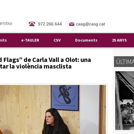
972 266 644
casg@casg.cat
mits
e-TAULER
CSV
Documents
25 ANYS
 Flags” de Carla Vall a Olot: una
ÚLTIM
ntar la violència masclista