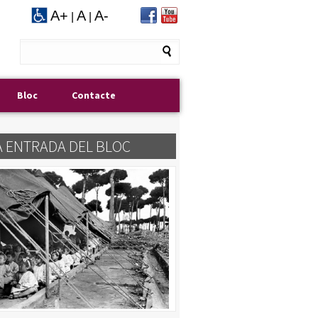
A+
A
A-
|
|
Bloc
Contacte
A ENTRADA DEL BLOC