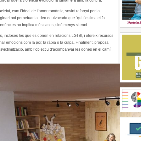
ecordar que la violència evoluciona juntament amb la cultura.
ietat, com l’ideal de l’amor romàntic, sovint reforçat per la
aginari pot perpetuar la idea equivocada que “qui t’estima et fa
denúncies no implica més casos, sinó menys silenci.
ies, incloses les que es donen en relacions LGTBI, i ofereix recursos
timar emocions com la por, la ràbia o la culpa. Finalment, proposa
svictimització, amb l’objectiu d’acompanyar les dones en el camí