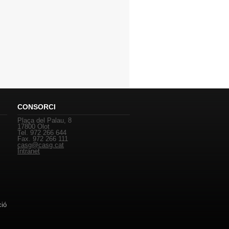
CONSORCI
Plaça del Palau, 8
17800 Olot
Tel. 972 266 644
Fax. 972 266 111
casg@casg.cat
Intranet
ció