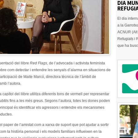
DIA MUN
REFUGIA
El dia inter
a la Garrotx
ACNUR (Alt 
Refugiats i
que ha busc
sentació del llibre
Red Flags
, de l’advocada i activista feminista
obre com detectar i entendre les senyals d’alarma en situacions de
articipació de Maite Marcó, directora tècnica de l’àmbit de
amb l’autora.
capítol del llibre utilitza diferents tons de vermell per representar
subtils fins a les més greus. Segons l’autora, totes les dones poden
 principal és identificar els agressors i entendre els mecanismes
nductes.
: el paper de l’amistat com a xarxa de suport que pot ajudar a sortir
om la història personal i els models familiars influeixen en la