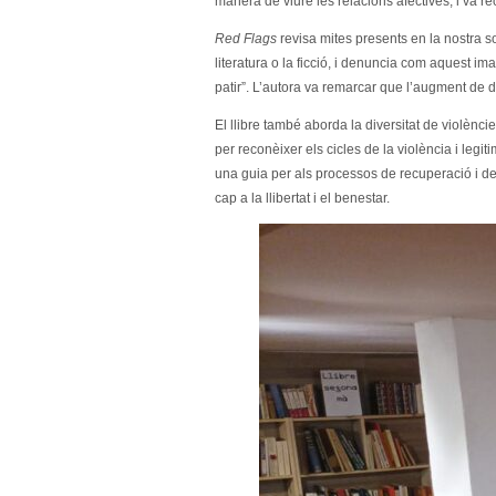
manera de viure les relacions afectives, i va r
Red Flags
revisa mites presents en la nostra soc
literatura o la ficció, i denuncia com aquest im
patir”. L’autora va remarcar que l’augment de 
El llibre també aborda la diversitat de violènc
per reconèixer els cicles de la violència i legi
una guia per als processos de recuperació i de
cap a la llibertat i el benestar.