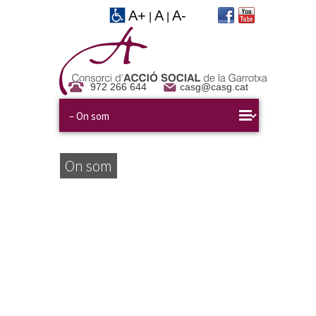
A+
A
A-
|
|
972 266 644
casg@casg.cat
On som