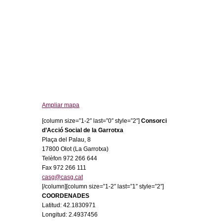
Ampliar mapa
[column size=”1-2″ last=”0″ style=”2″]
Consorci
d’Acció Social de la Garrotxa
Plaça del Palau, 8
17800 Olot (La Garrotxa)
Telèfon 972 266 644
Fax 972 266 111
casg@casg.cat
[/column][column size=”1-2″ last=”1″ style=”2″]
COORDENADES
Latitud: 42.1830971
Longitud: 2.4937456