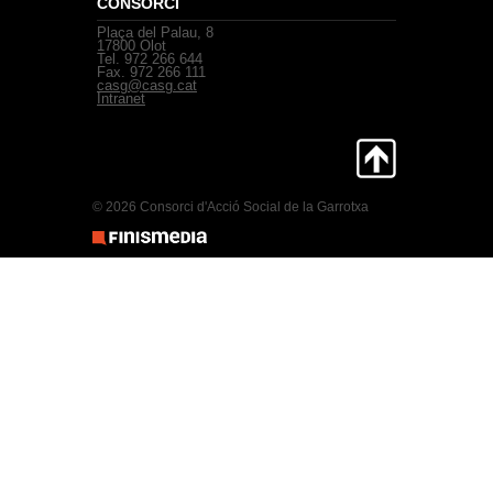
CONSORCI
Plaça del Palau, 8
17800 Olot
Tel. 972 266 644
Fax. 972 266 111
casg@casg.cat
Intranet
© 2026 Consorci d'Acció Social de la Garrotxa