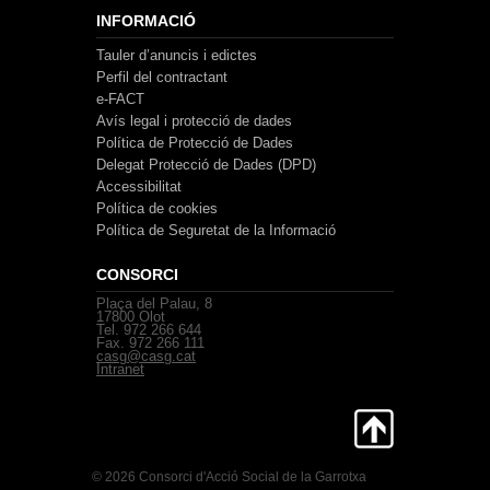
INFORMACIÓ
Tauler d’anuncis i edictes
Perfil del contractant
e-FACT
Avís legal i protecció de dades
Política de Protecció de Dades
Delegat Protecció de Dades (DPD)
Accessibilitat
Política de cookies
Política de Seguretat de la Informació
CONSORCI
Plaça del Palau, 8
17800 Olot
Tel. 972 266 644
Fax. 972 266 111
casg@casg.cat
Intranet
© 2026 Consorci d'Acció Social de la Garrotxa