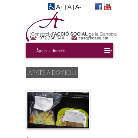
A+
A
A-
|
|
972 266 644
casg@casg.cat
ÀPATS A DOMICILI