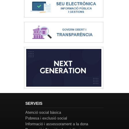
SERVEIS
Atenció social bàsica
Pobresa i exclusió social
Informació i assessorament a la dona