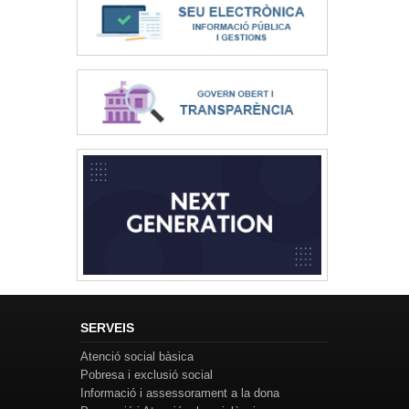
SERVEIS
Atenció social bàsica
Pobresa i exclusió social
Informació i assessorament a la dona