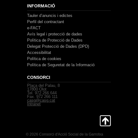
INFORMACIÓ
Tauler d’anuncis i edictes
Perfil del contractant
e-FACT
Avís legal i protecció de dades
Política de Protecció de Dades
Delegat Protecció de Dades (DPD)
Accessibilitat
Política de cookies
Política de Seguretat de la Informació
CONSORCI
Plaça del Palau, 8
17800 Olot
Tel. 972 266 644
Fax. 972 266 111
casg@casg.cat
Intranet
© 2026 Consorci d'Acció Social de la Garrotxa