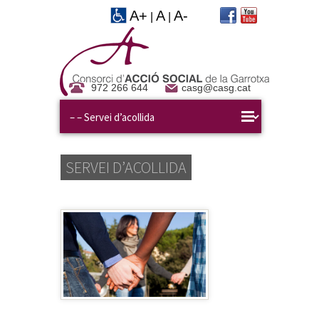
A+
A
A-
|
|
972 266 644
casg@casg.cat
SERVEI D’ACOLLIDA