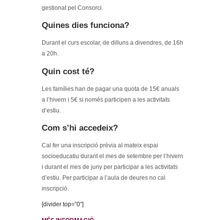
gestionat pel Consorci.
Quines dies funciona?
Durant el curs escolar, de dilluns a divendres, de 16h
a 20h.
Quin cost té?
Les famílies han de pagar una quota de 15€ anuals
a l’hivern i 5€ si només participen a les activitats
d’estiu.
Com s’hi accedeix?
Cal fer una inscripció prèvia al mateix espai
socioeducatiu durant el mes de setembre per l’hivern
i durant el mes de juny per participar a les activitats
d’estiu. Per participar a l’aula de deures no cal
inscripció.
[divider top=”0″]