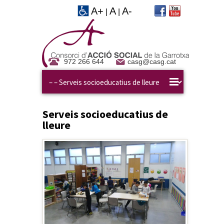
A+
A
A-
|
|
972 266 644
casg@casg.cat
Serveis socioeducatius de
lleure