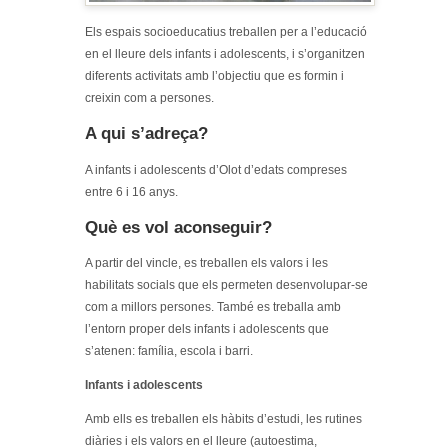
Els espais socioeducatius treballen per a l’educació
en el lleure dels infants i adolescents, i s’organitzen
diferents activitats amb l’objectiu que es formin i
creixin com a persones.
A qui s’adreça?
A infants i adolescents d’Olot d’edats compreses
entre 6 i 16 anys.
Què es vol aconseguir?
A partir del vincle, es treballen els valors i les
habilitats socials que els permeten desenvolupar-se
com a millors persones. També es treballa amb
l’entorn proper dels infants i adolescents que
s’atenen: família, escola i barri.
Infants i adolescents
Amb ells es treballen els hàbits d’estudi, les rutines
diàries i els valors en el lleure (autoestima,