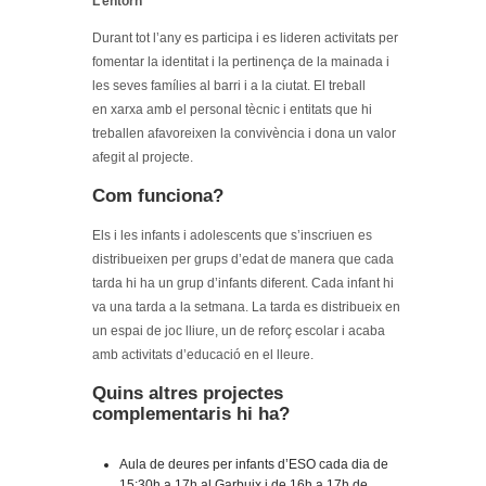
L’entorn
Durant tot l’any es participa i es lideren activitats per
fomentar la identitat i la pertinença de la mainada i
les seves famílies al barri i a la ciutat. El treball
en xarxa amb el personal tècnic i entitats que hi
treballen afavoreixen la convivència i dona un valor
afegit al projecte.
Com funciona?
Els i les infants i adolescents que s’inscriuen es
distribueixen per grups d’edat de manera que cada
tarda hi ha un grup d’infants diferent. Cada infant hi
va una tarda a la setmana. La tarda es distribueix en
un espai de joc lliure, un de reforç escolar i acaba
amb activitats d’educació en el lleure.
Quins altres projectes
complementaris hi ha?
Aula de deures per infants d’ESO cada dia de
15:30h a 17h al Garbuix i de 16h a 17h de