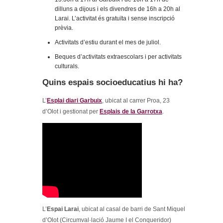
dilluns a dijous i els divendres de 16h a 20h al
Larai. L’activitat és gratuïta i sense inscripció
prèvia.
Activitats d’estiu durant el mes de juliol.
Beques d’activitats extraescolars i per activitats
culturals.
Quins espais socioeducatius hi ha?
L’
Esplai diari Garbuix
, ubicat al carrer Proa, 23
d’Olot i gestionat per
Esplais de la Garrotxa
.
L’
Espai Larai
, ubicat al casal de barri de Sant Miquel
d’Olot (Circumval·lació Jaume I el Conqueridor)