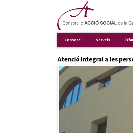
Consorci
Serveis
Trà
Atenció integral a les pers