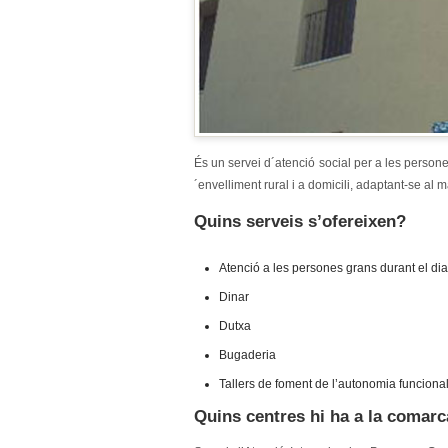
És un servei d´atenció social per a les persone
´envelliment rural i a domicili, adaptant-se al 
Quins serveis s’ofereixen?
Atenció a les persones grans durant el dia
Dinar
Dutxa
Bugaderia
Tallers de foment de l’autonomia funcional (t
Quins centres hi ha a la comar