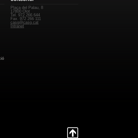
Plaça del Palau, 8
17800 Olot
Tel. 972 266 644
Fax. 972 266 111
casg@casg.cat
Intranet
ció