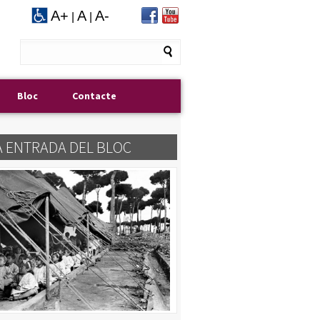
A+
A
A-
|
|
Bloc
Contacte
A ENTRADA DEL BLOC