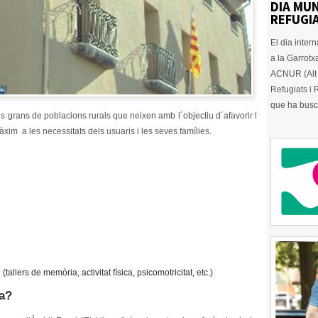
DIA MUN
REFUGIA
El dia inter
a la Garrotx
ACNUR (Alt 
Refugiats i
que ha busc
s grans de poblacions rurals que neixen amb l´objectiu d´afavorir l
màxim a les necessitats dels usuaris i les seves famílies.
allers de memòria, activitat física, psicomotricitat, etc.)
ca?