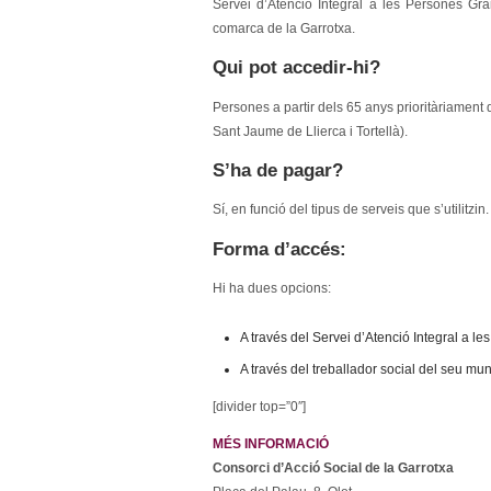
Servei d’Atenció Integral a les Persones Gra
comarca de la Garrotxa.
Qui pot accedir-hi?
Persones a partir dels 65 anys prioritàriament 
Sant Jaume de Llierca i Tortellà).
S’ha de pagar?
Sí, en funció del tipus de serveis que s’utilitzin.
Forma d’accés:
Hi ha dues opcions:
A través del Servei d’Atenció Integral a le
A través del treballador social del seu muni
[divider top=”0″]
MÉS INFORMACIÓ
Consorci d’Acció Social de la Garrotxa