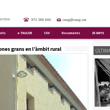
972 266 644
casg@casg.cat
mits
e-TAULER
CSV
Documents
25 ANYS
ones grans en l’àmbit rural
ÚLTIM