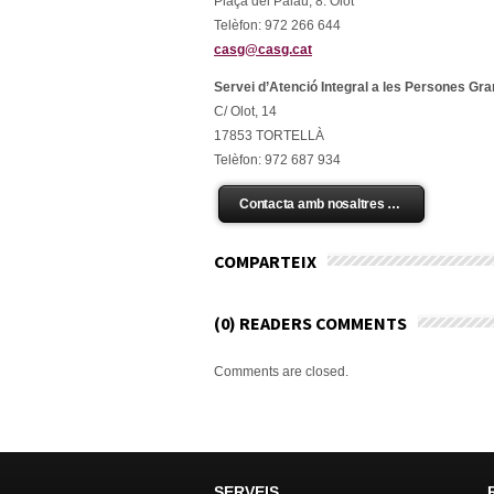
Plaça del Palau, 8. Olot
Telèfon: 972 266 644
casg@casg.cat
Servei d’Atenció Integral a les Persones Gran
C/ Olot, 14
17853 TORTELLÀ
Telèfon: 972 687 934
Contacta amb nosaltres …
COMPARTEIX
(0) READERS COMMENTS
Comments are closed.
SERVEIS