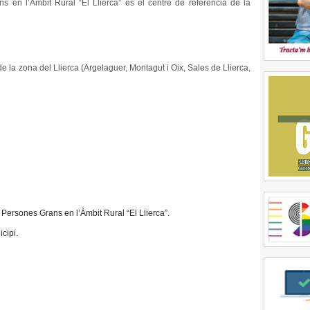
ns en l’Àmbit Rural “El Llierca” és el centre de referència de la
de la zona del Llierca (Argelaguer, Montagut i Oix, Sales de Llierca,
s Persones Grans en l’Àmbit Rural “El Llierca”.
cipi.