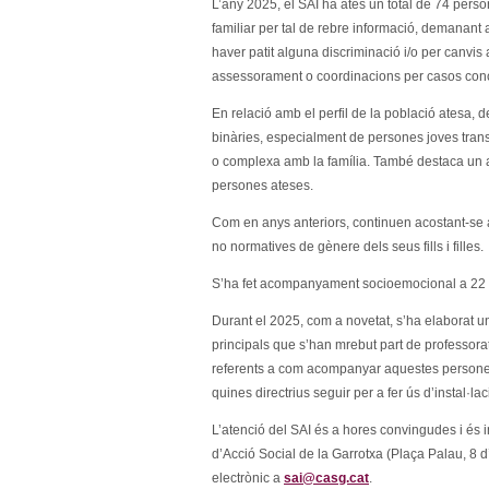
L’any 2025, el SAI ha atès un total de 74 perso
familiar per tal de rebre informació, demanant
haver patit alguna discriminació i/o per canvi
assessorament o coordinacions per casos conc
En relació amb el perfil de la població atesa, 
binàries, especialment de persones joves tran
o complexa amb la família. També destaca un a
persones ateses.
Com en anys anteriors, continuen acostant-se 
no normatives de gènere dels seus fills i filles.
S’ha fet acompanyament socioemocional a 22
Durant el 2025, com a novetat, s’ha elaborat u
principals que s’han mrebut part de professora
referents a com acompanyar aquestes persones
quines directrius seguir per a fer ús d’instal·lac
L’atenció del SAI és a hores convingudes i és
d’Acció Social de la Garrotxa (Plaça Palau, 8 
electrònic a
sai@casg.cat
.