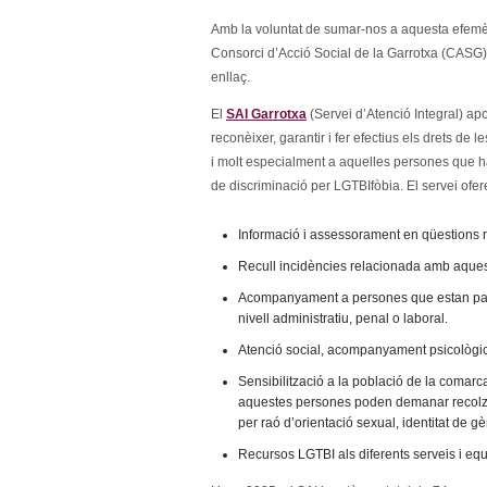
Amb la voluntat de sumar-nos a aquesta efemèr
Consorci d’Acció Social de la Garrotxa (CASG)
enllaç.
El
SAI Garrotxa
(Servei d’Atenció Integral) apo
reconèixer, garantir i fer efectius els drets de
i molt especialment a aquelles persones que hag
de discriminació per LGTBIfòbia. El servei ofer
Informació i assessorament en qüestions re
Recull incidències relacionada amb aques
Acompanyament a persones que estan patin
nivell administratiu, penal o laboral.
Atenció social, acompanyament psicològic 
Sensibilització a la població de la comarca
aquestes persones poden demanar recolza
per raó d’orientació sexual, identitat de 
Recursos LGTBI als diferents serveis i eq