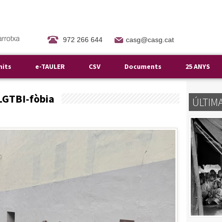
972 266 644
casg@casg.cat
mits
e-TAULER
CSV
Documents
25 ANYS
’LGTBI-fòbia
ÚLTIM