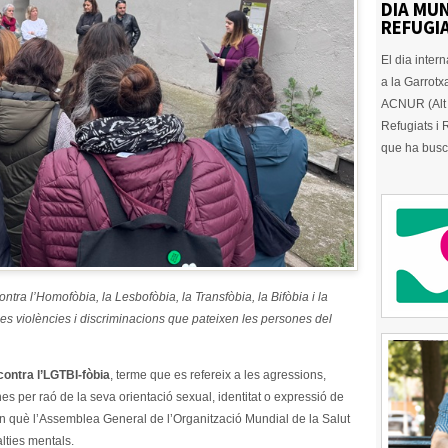
DIA MUN
REFUGIA
El dia inter
a la Garrotx
ACNUR (Alt 
Refugiats i
que ha busc
ntra l’Homofòbia, la Lesbofòbia, la Transfòbia, la Bifòbia i la
 les violències i discriminacions que pateixen les persones del
contra l’LGTBI-fòbia
, terme que es refereix a les agressions,
nes per raó de la seva orientació sexual, identitat o expressió de
n què l’Assemblea General de l’Organització Mundial de la Salut
alties mentals.