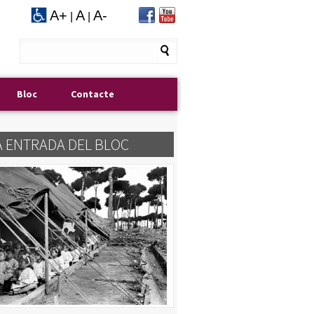
A+
A
A-
|
|
Bloc
Contacte
A ENTRADA DEL BLOC