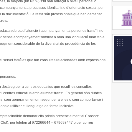
nes, la majoria (un 62 %) s’hi han adreçat a nivell personal o
 acompanyament a processos identitaris o d’orientació sexual, per
s a la documentació. La resta són professionals que han demanat
rets.
destaca sobretot l’atenció i acompanyament a persones trans* i no
s* sense acompanyament familiar o amb una vinculació molt feble
ugment considerable de la diversitat de procedència de les
al servei famílies que fan consultes relacionades amb expressions
 persones.
n decàleg per a centres educatius que recull les consultes
t i centres educatius amb alumnat trans*. En general són dubtes
, com generar un entorn segur per a elles o com comportar-se i
ions o utilitzar el llenguatge de forma inclusiva.
 imprescindible demanar cita prèvia presencialment al Consorci
d’Olot), per telèfon al 972266644 – 679698447 o per correu