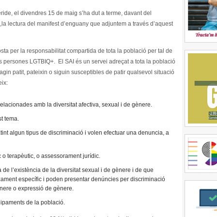
ide, el divendres 15 de maig s’ha dut a terme, davant del
,la lectura del manifest d’enguany que adjuntem a través d’aquest
sta per la responsabilitat compartida de tota la població per tal de
 les persones LGTBIQ+. El SAI és un servei adreçat a tota la població
in patit, pateixin o siguin susceptibles de patir qualsevol situació
eix:
lacionades amb la diversitat afectiva, sexual i de gènere.
t tema.
t algun tipus de discriminació i volen efectuar una denuncia, a
o terapèutic, o assessorament jurídic.
 de l’existència de la diversitat sexual i de gènere i de que
ment específic i poden presentar denúncies per discriminació
gènere o expressió de gènere.
uipaments de la població.