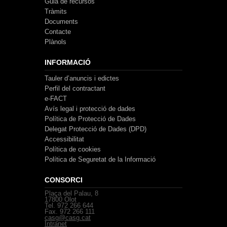
Guia de recursos
Tràmits
Documents
Contacte
Plànols
INFORMACIÓ
Tauler d’anuncis i edictes
Perfil del contractant
e-FACT
Avís legal i protecció de dades
Política de Protecció de Dades
Delegat Protecció de Dades (DPD)
Accessibilitat
Política de cookies
Política de Seguretat de la Informació
CONSORCI
Plaça del Palau, 8
17800 Olot
Tel. 972 266 644
Fax. 972 266 111
casg@casg.cat
Intranet