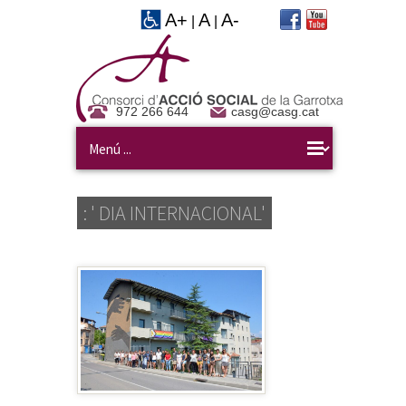
A+
A
A-
|
|
972 266 644
casg@casg.cat
: ' DIA INTERNACIONAL'