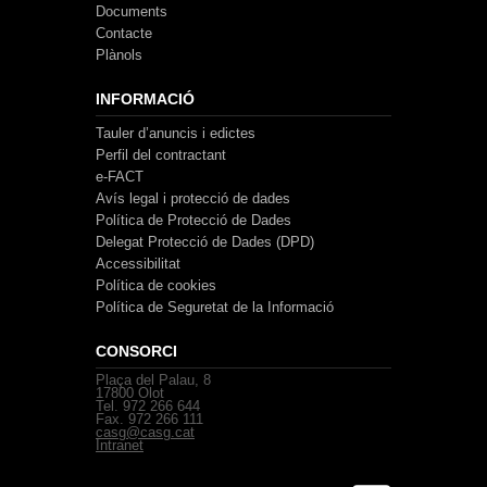
Documents
Contacte
Plànols
INFORMACIÓ
Tauler d’anuncis i edictes
Perfil del contractant
e-FACT
Avís legal i protecció de dades
Política de Protecció de Dades
Delegat Protecció de Dades (DPD)
Accessibilitat
Política de cookies
Política de Seguretat de la Informació
CONSORCI
Plaça del Palau, 8
17800 Olot
Tel. 972 266 644
Fax. 972 266 111
casg@casg.cat
Intranet