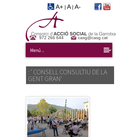
A+
A
A-
|
|
972 266 644
casg@casg.cat
: ' CONSELL CONSULTIU DE LA
GENT GRAN'