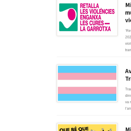
Mi
mu
vi
‘Re
202
vio
tran
Av
Tr
Tra
din
va 
l’a
Mi