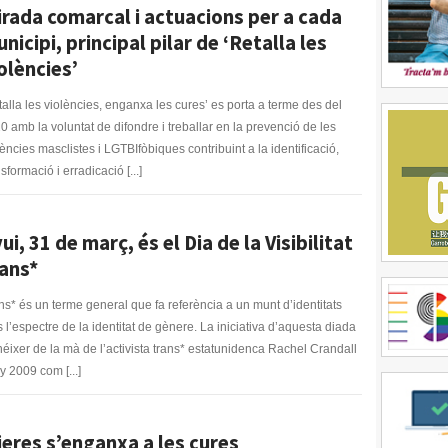
rada comarcal i actuacions per a cada
nicipi, principal pilar de ‘Retalla les
olències’
talla les violències, enganxa les cures’ es porta a terme des del
0 amb la voluntat de difondre i treballar en la prevenció de les
lències masclistes i LGTBIfòbiques contribuint a la identificació,
sformació i erradicació [...]
ui, 31 de març, és el Dia de la Visibilitat
ans*
ns* és un terme general que fa referència a un munt d’identitats
s l’espectre de la identitat de gènere. La iniciativa d’aquesta diada
néixer de la mà de l’activista trans* estatunidenca Rachel Crandall
ny 2009 com [...]
eres s’enganxa a les cures