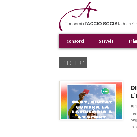
Consorci
Serveis
Trà
: ' LGTBI'
D
L
El 
l’e
ang
la s