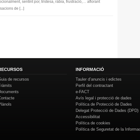
cionalment, sentint por, tristesa, ràbia, frustració,… aflorant
sacions de [...]
RECURSOS
INFORMACIÓ
Guia de recursos
Tauler d’anuncis i edictes
Tràmits
Perfil del contractant
Documents
e-FACT
Contacte
Avís legal i protecció de dades
Plànols
Política de Protecció de Dades
Delegat Protecció de Dades (DPD)
Accessibilitat
Política de cookies
Política de Seguretat de la Informa