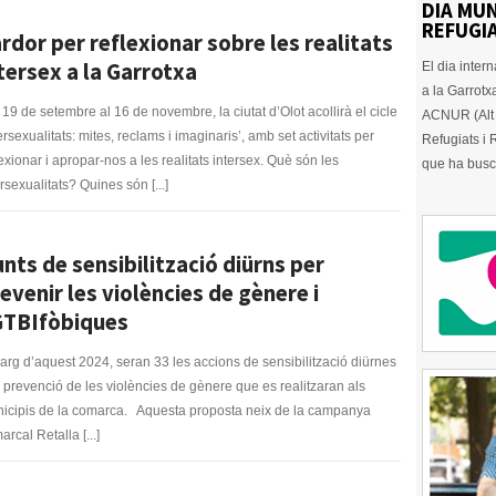
DIA MUN
REFUGIA
rdor per reflexionar sobre les realitats
tersex a la Garrotxa
El dia inter
a la Garrotx
 19 de setembre al 16 de novembre, la ciutat d’Olot acollirà el cicle
ACNUR (Alt 
tersexualitats: mites, reclams i imaginaris’, amb set activitats per
Refugiats i
lexionar i apropar-nos a les realitats intersex. Què són les
que ha busc
ersexualitats? Quines són [...]
nts de sensibilització diürns per
evenir les violències de gènere i
GTBIfòbiques
llarg d’aquest 2024, seran 33 les accions de sensibilització diürnes
e prevenció de les violències de gènere que es realitzaran als
icipis de la comarca. Aquesta proposta neix de la campanya
rcal Retalla [...]