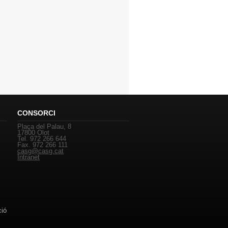
CONSORCI
Plaça del Palau, 8
17800 Olot
Tel. 972 266 644
Fax. 972 266 111
casg@casg.cat
Intranet
ció