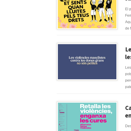
El 
Fem
Aqu
de M
Le
le
Les
pob
per
pate
Ca
en
Des