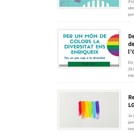
d’u
ate
pre
De
de
l’
Els
28 
Int
Re
L
Ja 
gen
ine