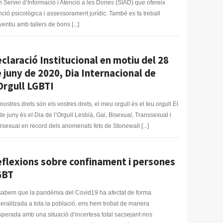
n Servei d’Informació i Atenció a les Dones (SIAD) que ofereix
nció psicològica i assessorament jurídic. També es fa treball
ventiu amb tallers de bons [...]
claració Institucional en motiu del 28
 juny de 2020, Dia Internacional de
Orgull LGBTI
 nostres drets són els vostres drets, el meu orgull és el teu orgull El
de juny és el Dia de l’Orgull Lesbià, Gai, Bisexual, Transsexual i
ersexual en record dels anomenats fets de Stonewall [...]
flexions sobre confinament i persones
GBT
sabem que la pandèmia del Covid19 ha afectat de forma
eralitzada a tota la població, ens hem trobat de manera
sperada amb una situació d’incertesa total sacsejant-nos