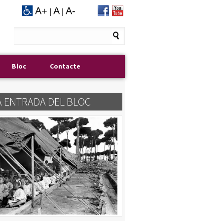
A+
A
A-
|
|
Bloc
Contacte
A ENTRADA DEL BLOC