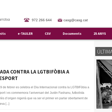
972 266 644
casg@casg.cat
mits
e-TAULER
CSV
Documents
25 ANYS
ÚLTIM
IADA CONTRA LA LGTBIFÒBIA A
’ESPORT
19 de febrer es celebra el Dia Internacional contra la LGTBIFòbia a
sport i es commemora l’aniversari del Justin Fashanu, futbolista
lès d’origen nigerià que va ser el primer en parlar obertament de
eva [...]