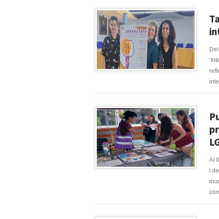
Ta
in
Del
‘In
ref
int
Pu
pr
L
Al 
i d
mun
coma