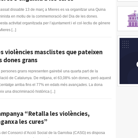
passat dissabte 13 de març a Mieres es va organitzar una Quina
inista en motiu de la commemoració del Dia de les dones.
esta activitat organitzada per l’ajuntament i el col·lectiu de gènere
ieres [...]
s violències masclistes que pateixen
s dones grans
 persones grans representen gairebé una quarta part de la
lació de Catalunya. De mitjana, el 63,08% són dones, però aquest
centatge arriba fins el 77% en edats més avançades. La dona
ix una discriminació històrica [...]
mpanya “Retalla les violències,
ganxa les cures”
 del Consorci d’Acció Social de la Garrotxa (CASG) es disposa