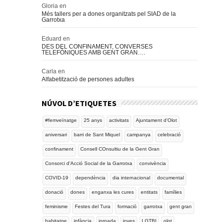
Gloria
en
Més tallers per a dones organitzats pel SIAD de la
Garrotxa
Eduard
en
DES DEL CONFINAMENT, CONVERSES
TELEFÒNIQUES AMB GENT GRAN….
Carla
en
Alfabetització de persones adultes
NÚVOL D’ETIQUETES
#femveïnatge
25 anys
activitats
Ajuntament d'Olot
aniversari
barri de Sant Miquel
campanya
celebració
confinament
Consell COnsultiu de la Gent Gran
Consorci d'Acció Social de la Garrotxa
convivència
COVID-19
dependència
dia internacional
documental
donació
dones
enganxa les cures
entitats
famílies
feminisme
Festes del Tura
formació
garrotxa
gent gran
habitatge
infància
jornada
joves
LGTBI
olot