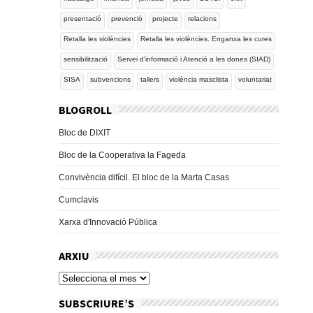
presentació
prevenció
projecte
relacions
Retalla les violències
Retalla les violències. Enganxa les cures
sensibilització
Servei d'informació i Atenció a les dones (SIAD)
SISA
subvencions
tallers
violència masclista
voluntariat
BLOGROLL
Bloc de DIXIT
Bloc de la Cooperativa la Fageda
Convivència difícil. El bloc de la Marta Casas
Cumclavis
Xarxa d'Innovació Pública
ARXIU
SUBSCRIURE’S