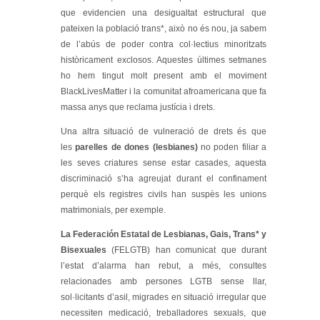
que evidencien una desigualtat estructural que
pateixen la població trans*, això no és nou, ja sabem
de l’abús de poder contra col·lectius minoritzats
històricament exclosos. Aquestes últimes setmanes
ho hem tingut molt present amb el moviment
BlackLivesMatter i la comunitat afroamericana que fa
massa anys que reclama justícia i drets.
Una altra situació de vulneració de drets és que
les
parelles de dones (lesbianes)
no poden filiar a
les seves criatures sense estar casades, aquesta
discriminació s’ha agreujat durant el confinament
perquè els registres civils han suspès les unions
matrimonials, per exemple.
La Federación Estatal de Lesbianas, Gais, Trans* y
Bisexuales
(FELGTB) han comunicat que durant
l’estat d’alarma han rebut, a més, consultes
relacionades amb persones LGTB sense llar,
sol·licitants d’asil, migrades en situació irregular que
necessiten medicació, treballadores sexuals, que