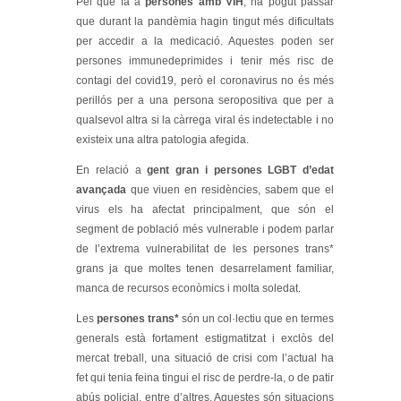
Pel que fa a
persones amb VIH
, ha pogut passar
que durant la pandèmia hagin tingut més dificultats
per accedir a la medicació. Aquestes poden ser
persones immunedeprimides i tenir més risc de
contagi del covid19, però el coronavirus no és més
perillós per a una persona seropositiva que per a
qualsevol altra si la càrrega viral és indetectable i no
existeix una altra patologia afegida.
En relació a
gent gran i persones LGBT d’edat
avançada
que viuen en residències, sabem que el
virus els ha afectat principalment, que són el
segment de població més vulnerable i podem parlar
de l’extrema vulnerabilitat de les persones trans*
grans ja que moltes tenen desarrelament familiar,
manca de recursos econòmics i molta soledat.
Les
persones trans*
són un col·lectiu que en termes
generals està fortament estigmatitzat i exclòs del
mercat treball, una situació de crisi com l’actual ha
fet qui tenia feina tingui el risc de perdre-la, o de patir
abús policial, entre d’altres. Aquestes són situacions