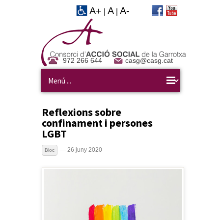
A+
A
A-
|
|
972 266 644
casg@casg.cat
Reflexions sobre
confinament i persones
LGBT
— 26 juny 2020
Bloc