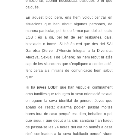
emocional, cobrint necessitats bàsiques o el que
calgués.
En aquest bloc però, ens hem volgut centrar en
situacions que han viscut algunes persones, de
manera particular, pel fet de formar part del col·lectiu
LGBT; és a dir, pel fet de ser lesbianes, gais,
bisexuals o trans*. Si bé és cert que des del SAI
Garrotxa (Servei d’Atenció Integral a la Diversitat
Afectiva, Sexual i de Gènere) no hem rebut ni atès
cap de les situacions que s’expliquen a continuació,
fent cerca als mitjans de comunicació hem sabut
que:
Hi ha
joves LGBT
que han viscut el confinament
amb famílies que rebutgen la seva orientació sexual
o neguen la seva identitat de gènere. Joves que
abans de l’estat d’alarma podien passar moltes
hores fora de casa perquè estudien, treballen o pel
que sigui, i que degut a la crisi sanitària han hagut
de passar-se les 24 hores del dia no només a casa
sinó confinades a la seva habitació perquè viuen