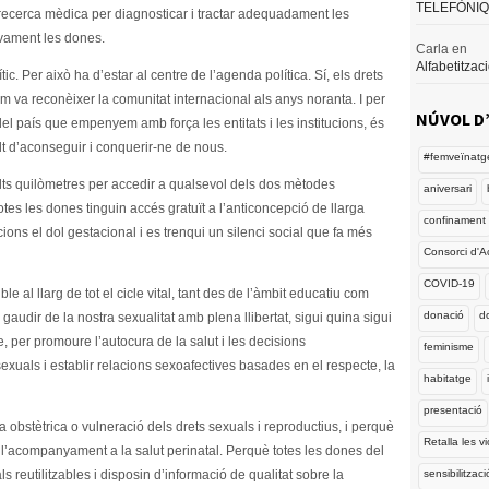
TELEFÒNI
e recerca mèdica per diagnosticar i tractar adequadament les
ivament les dones.
Carla
en
Alfabetitzac
tic. Per això ha d’estar al centre de l’agenda política. Sí, els drets
m va reconèixer la comunitat internacional als anys noranta. I per
NÚVOL D
el país que empenyem amb força les entitats i les institucions, és
lt d’aconseguir i conquerir-ne de nous.
#femveïnatg
ts quilòmetres per accedir a qualsevol dels dos mètodes
aniversari
otes les dones tinguin accés gratuït a l’anticoncepció de llarga
confinament
ons el dol gestacional i es trenqui un silenci social que fa més
Consorci d'A
COVID-19
e al llarg de tot el cicle vital, tant des de l’àmbit educatiu com
donació
d
 gaudir de la nostra sexualitat amb plena llibertat, sigui quina sigui
e, per promoure l’autocura de la salut i les decisions
feminisme
sexuals i establir relacions sexoafectives basades en el respecte, la
habitatge
presentació
 obstètrica o vulneració dels drets sexuals i reproductius, i perquè
Retalla les v
o l’acompanyament a la salut perinatal. Perquè totes les dones del
sensibilitzaci
s reutilitzables i disposin d’informació de qualitat sobre la