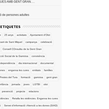
QUES AMB GENT GRAN….
ió de persones adultes
’ETIQUETES
e
25 anys
activitats
Ajuntament d'Olot
barri de Sant Miquel
campanya
celebració
Consell COnsultiu de la Gent Gran
cció Social de la Garrotxa
convivència
dependència
dia internacional
documental
ones
enganxa les cures
entitats
famílies
Festes del Tura
formació
garrotxa
gent gran
infància
jornada
joves
LGTBI
olot
prevenció
projecte
relacions
iolències
Retalla les violències. Enganxa les cures
ó
Servei d'informació i Atenció a les dones (SIAD)