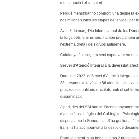
menstruació i el climateri.
Perquè menstruar no comporti una despesa ext
nos millor en totes les etapes de la vida i per t
Avui, 8 de març, Dia Internacional de les Dones
la força dels feminismes. I també proclamem q
l’extrema dreta i dels grups antigènere.
Catalunya és i seguirà sent capdavantera en la
Servei d’Atenció Integral a la diversitat afec
Durant el 2023, el Servei d’Atenció Integral a l
28 persones a través de 86 atencions individu
processos identitaris vinculats amb el col·lect
discriminació.
A part, des del SAI han fet l’acompanyament soci
d’atenció psicològica del Col·legi de Psicolog
disposa amb la Generalitat. S’ha gestionat 4 m
trans i s’ha acompanyat a la gestió de documents
Paral·lelament, s’ha treballat amb 2 processos