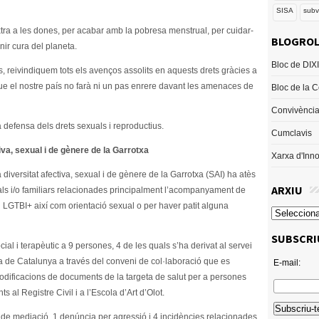
SISA
subv
ra a les dones, per acabar amb la pobresa menstrual, per cuidar-
BLOGROL
enir cura del planeta.
Bloc de DIX
, reivindiquem tots els avenços assolits en aquests drets gràcies a
ue el nostre país no farà ni un pas enrere davant les amenaces de
Bloc de la 
Convivència 
 defensa dels drets sexuals i reproductius.
Cumclavis
tiva, sexual i de gènere de la Garrotxa
Xarxa d'Inn
a diversitat afectiva, sexual i de gènere de la Garrotxa (SAI) ha atès
ARXIU
als i/o familiars relacionades principalment l’acompanyament de
iu LGTBI+ així com orientació sexual o per haver patit alguna
SUBSCRI
al i terapèutic a 9 persones, 4 de les quals s’ha derivat al servei
ia de Catalunya a través del conveni de col·laboració que es
E-mail:
odificacions de documents de la targeta de salut per a persones
 al Registre Civil i a l’Escola d’Art d’Olot.
 de mediació, 1 denúncia per agressió i 4 incidències relacionades