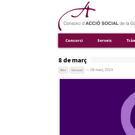
Consorci
Serveis
Trà
8 de març
— 08 març 2024
Bloc
General