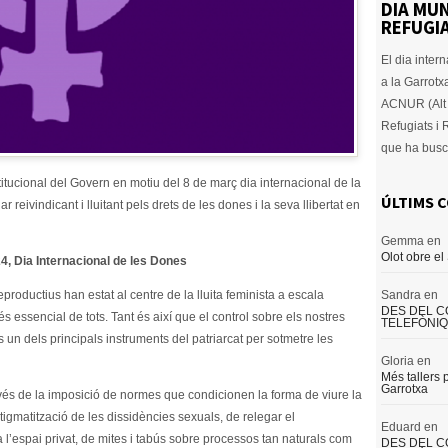
DIA MUN
REFUGIA
El dia inter
a la Garrotx
ACNUR (Alt 
Refugiats i
que ha busc
tucional del Govern en motiu del 8 de març dia internacional de la
ÚLTIMS 
reivindicant i lluitant pels drets de les dones i la seva llibertat en
Gemma
en
Olot obre el
24, Dia Internacional de les Dones
Sandra
en
productius han estat al centre de la lluita feminista a escala
DES DEL 
més essencial de tots. Tant és així que el control sobre els nostres
TELEFÒNI
és un dels principals instruments del patriarcat per sotmetre les
Gloria
en
Més tallers 
Garrotxa
avés de la imposició de normes que condicionen la forma de viure la
stigmatització de les dissidències sexuals, de relegar el
Eduard
en
 l’espai privat, de mites i tabús sobre processos tan naturals com
DES DEL 