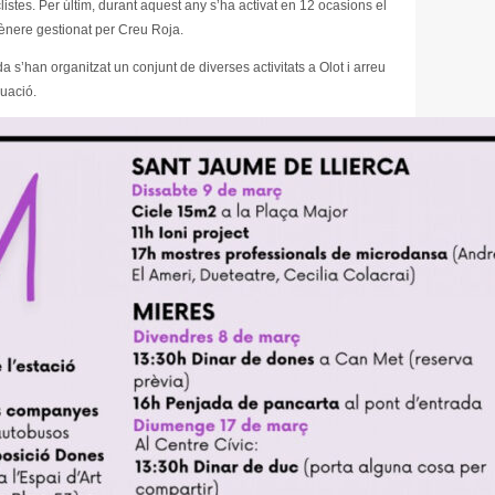
listes. Per últim, durant aquest any s’ha activat en 12 ocasions el
Gènere gestionat per Creu Roja.
’han organitzat un conjunt de diverses activitats a Olot i arreu
uació.