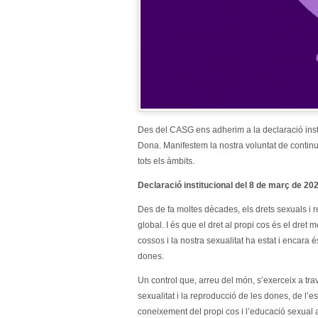
Des del CASG ens adherim a la declaració insti
Dona. Manifestem la nostra voluntat de continuar 
tots els àmbits.
Declaració institucional del 8 de març de 20
Des de fa moltes dècades, els drets sexuals i re
global. I és que el dret al propi cos és el dret 
cossos i la nostra sexualitat ha estat i encara 
dones.
Un control que, arreu del món, s’exerceix a tr
sexualitat i la reproducció de les dones, de l’e
coneixement del propi cos i l’educació sexual a