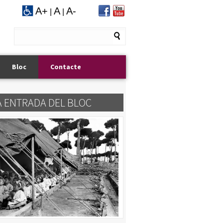
A+
A
A-
|
|
Bloc
Contacte
A ENTRADA DEL BLOC