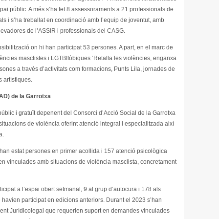
pai públic. A més s’ha fet 8 assessoraments a 21 professionals de
als i s’ha treballat en coordinació amb l’equip de joventut, amb
 llevadores de l’ASSIR i professionals del CASG.
sibilització on hi han participat 53 persones. A part, en el marc de
ències masclistes i LGTBIfòbiques ‘Retalla les violències, enganxa
rsones a través d’activitats com formacions, Punts Lila, jornades de
s artístiques.
IAD) de la Garrotxa
públic i gratuït depenent del Consorci d’Acció Social de la Garrotxa
tuacions de violència oferint atenció integral i especialitzada així
a.
4 han estat persones en primer acollida i 157 atenció psicològica
aven vinculades amb situacions de violència masclista, concretament
icipat a l’espai obert setmanal, 9 al grup d’autocura i 178 als
avien participat en edicions anteriors. Durant el 2023 s’han
ment Jurídicolegal que requerien suport en demandes vinculades