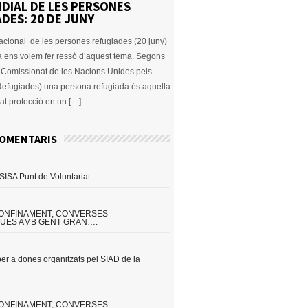
DIAL DE LES PERSONES
DES: 20 DE JUNY
nacional de les persones refugiades (20 juny)
a ens volem fer ressò d’aquest tema. Segons
Comissionat de les Nacions Unides pels
 Refugiades) una persona refugiada és aquella
at protecció en un […]
COMENTARIS
 SISA Punt de Voluntariat.
CONFINAMENT, CONVERSES
QUES AMB GENT GRAN….
per a dones organitzats pel SIAD de la
CONFINAMENT, CONVERSES