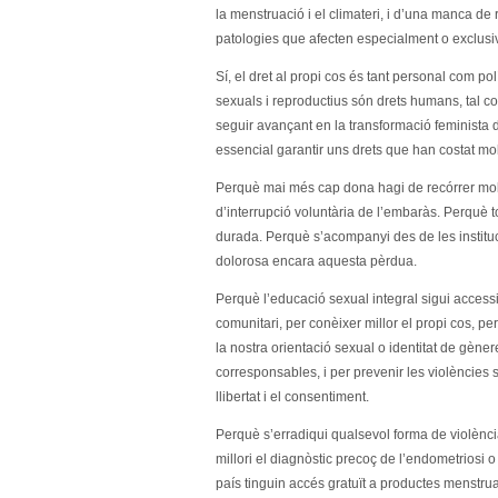
la menstruació i el climateri, i d’una manca d
patologies que afecten especialment o exclus
Sí, el dret al propi cos és tant personal com polí
sexuals i reproductius són drets humans, tal co
seguir avançant en la transformació feminista d
essencial garantir uns drets que han costat mo
Perquè mai més cap dona hagi de recórrer mol
d’interrupció voluntària de l’embaràs. Perquè t
durada. Perquè s’acompanyi des de les instituci
dolorosa encara aquesta pèrdua.
Perquè l’educació sexual integral sigui accessibl
comunitari, per conèixer millor el propi cos, per
la nostra orientació sexual o identitat de gèner
corresponsables, i per prevenir les violències 
llibertat i el consentiment.
Perquè s’erradiqui qualsevol forma de violència
millori el diagnòstic precoç de l’endometriosi 
país tinguin accés gratuït a productes menstrual