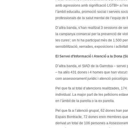
amb agressions amb significació LGTBI+ a l’es
l’àmbit educatiu, promoció social i serveis soci
professionals de la salut mental de l’equip de
D’altra banda, s’han realitzat 3 sessions de sen
la campanya comarcal per la prevenció de viol
les cures’; on hi ha participat més de 1.500 pe
sensibilització, xerrades, exposicions i activitat
El Servei d’Informació i Atenció a la Dona (S
D’altra banda, el SIAD de la Garrotxa – servei 
– ha atès 431 dones i 4 homes que han viscut si
com assessorament jurídic i atenció psicològic
Pel que fa al total d’atencions realitzades, 17
individual. La major part de les peticions est
en l’àmbit de la parella o la ex parella.
Pel que fa a l’atenció grupal, 62 dones han part
Espais Bontracte, 72 dones eren membres que h
derivat un total de 106 persones a Assessora